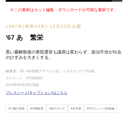
※この素材はカット編集・ダウンロードが可能な素材です。
1967年(昭和42年) 12月22日公開
'67 あゝ繁栄
黒い霧解散後の衆院選挙も議席は変わらず、政治不信が社会
のひずみを大きくする。
解像度：SD, HD
/画面アスペクト比：シネマスコープ
/白黒
クレジット：中日映画社
2024年04月26日登録
プレスシート(キャプション)はこちら
#三種の神器
#沖縄返還
#昔のテレビ
#全学連
#中日ニュース総集編