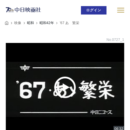
ログイン
映像
昭和
昭和42年
'67 あゝ繁栄
No.0727_1