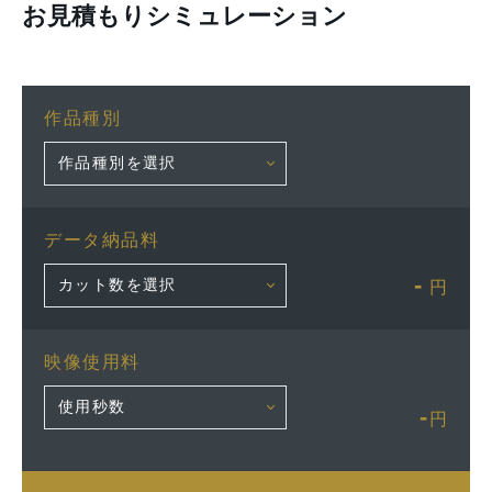
お見積もりシミュレーション
作品種別
データ納品料
-
円
映像使用料
-
円