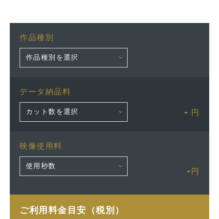
作品種別
データ納品料
-
円
映像使用料
-
円
ご利用料金目安（税別）