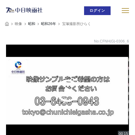
ログイン
映像
昭和
昭和26年
宝塚撮影所ひらく
No.CFNH(G)-0306_6