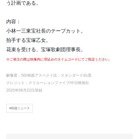
う計画である。
内容：
小林一三東宝社長のテープカット。
拍手する宝塚乙女。
花束を受ける、宝塚歌劇団理事長。
※ご発注の際は映像内に埋込みのタイムコードにてご指定ください。
解像度：SD
/画面アスペクト比：スタンダード
/白黒
クレジット：クリエーションファイブ/中日映画社
2025年08月22日登録
#戦後ニュース