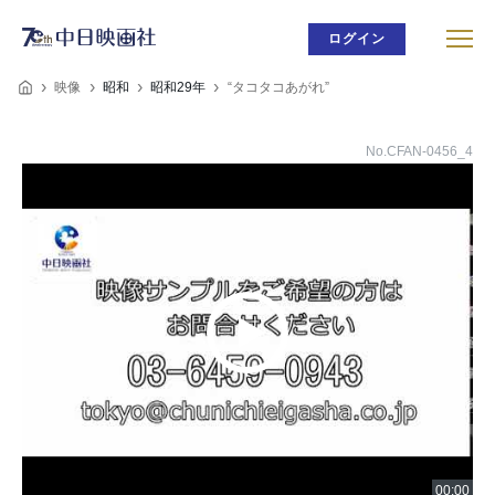
ログイン
映像
昭和
昭和29年
“タコタコあがれ”
No.CFAN-0456_4