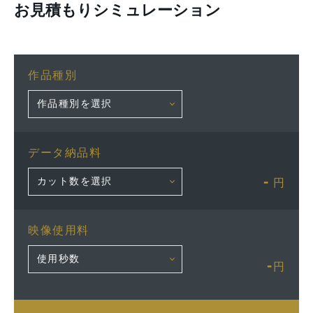
お見積もりシミュレーション
作品種別
データ納品料
-
円
映像使用料
-
円