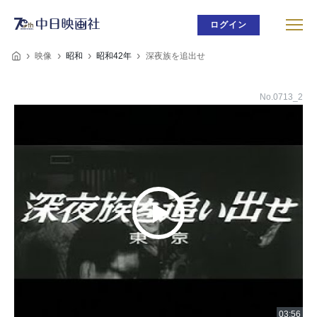
ログイン
映像
昭和
昭和42年
深夜族を追出せ
No.0713_2