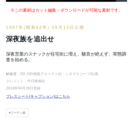
※この素材はカット編集・ダウンロードが可能な素材です。
1967年(昭和42年) 09月15日公開
深夜族を追出せ
深夜営業のスナックが住宅街に増え、騒音が絶えず、実態調
査を始める。
解像度：SD, HD
/画面アスペクト比：シネマスコープ
/白黒
クレジット：中日映画社
2024年04月26日登録
プレスシート(キャプション)はこちら
#フーテン族