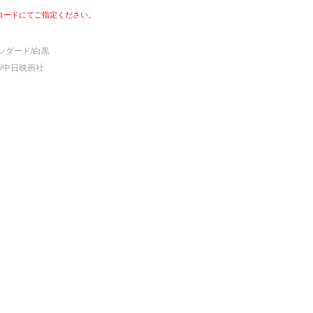
コードにてご指定ください。
ンダード
/白黒
/中日映画社