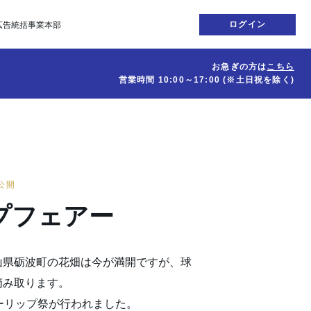
ログイン
広告統括事業本部
お急ぎの方は
こちら
営業時間
10:00～17:00
(※土日祝を除く)
日公開
プフェアー
山県砺波町の花畑は今が満開ですが、球
摘み取ります。
ーリップ祭が行われました。