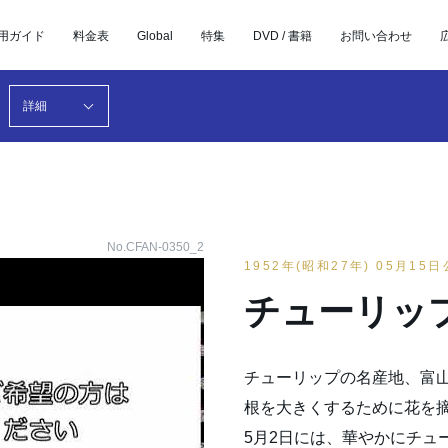
用ガイド
料金表
Global
特集
DVD / 書籍
お問い合わせ
詳細
No.CFAN-0350_2
1952年(昭和27年) 05月15
チューリッ
チューリップの名産地、富
根を大きくするために花を
5月2日には、華やかにチュ