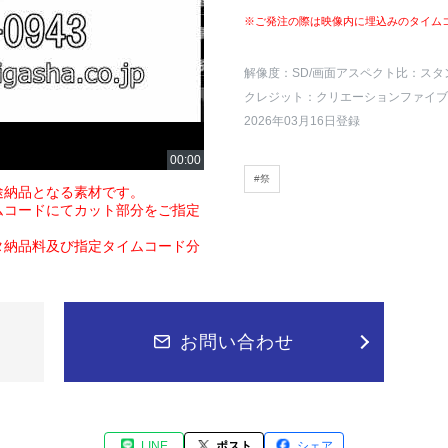
※ご発注の際は映像内に埋込みのタイム
解像度：SD
/画面アスペクト比：スタ
クレジット：クリエーションファイブ
2026年03月16日登録
#祭
途納品となる素材です。
ムコードにてカット部分をご指定
タ納品料及び指定タイムコード分
お問い合わせ
LINE
ポスト
シェア