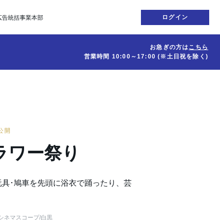
ログイン
広告統括事業本部
お急ぎの方は
こちら
営業時間
10:00～17:00
(※土日祝を除く)
日公開
ラワー祭り
玩具･鳩車を先頭に浴衣で踊ったり、芸
シネマスコープ
/白黒