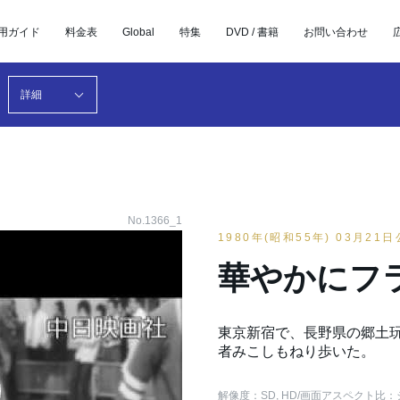
用ガイド
料金表
Global
特集
DVD / 書籍
お問い合わせ
詳細
No.1366_1
1980年(昭和55年) 03月21
華やかにフ
東京新宿で、長野県の郷土
者みこしもねり歩いた。
解像度：SD, HD
/画面アスペクト比：