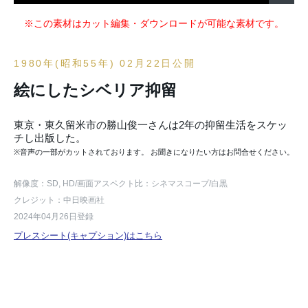
※この素材はカット編集・ダウンロードが可能な素材です。
1980年(昭和55年) 02月22日公開
絵にしたシベリア抑留
東京・東久留米市の勝山俊一さんは2年の抑留生活をスケッ
チし出版した。
※音声の一部がカットされております。 お聞きになりたい方はお問合せください。
解像度：SD, HD
/画面アスペクト比：シネマスコープ
/白黒
クレジット：中日映画社
2024年04月26日登録
プレスシート(キャプション)はこちら