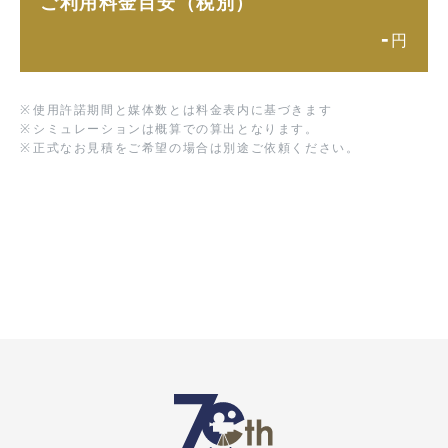
ご利用料金目安（税別）
-
円
※
使用許諾期間と媒体数とは料金表内に基づきます
※
シミュレーションは概算での算出となります。
※
正式なお見積をご希望の場合は別途ご依頼ください。