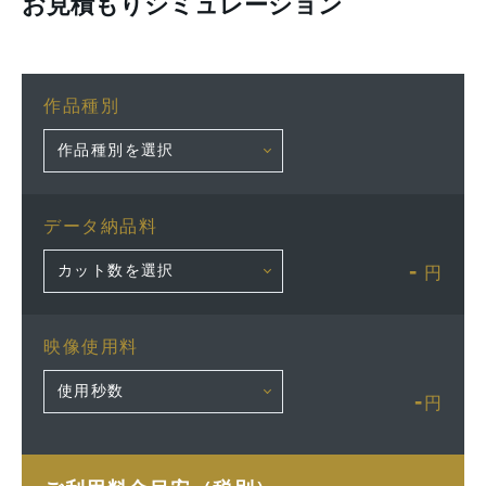
お見積もりシミュレーション
作品種別
データ納品料
-
円
映像使用料
-
円