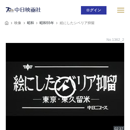
ログイン
映像
昭和
昭和55年
絵にしたシベリア抑留
No.1362_2