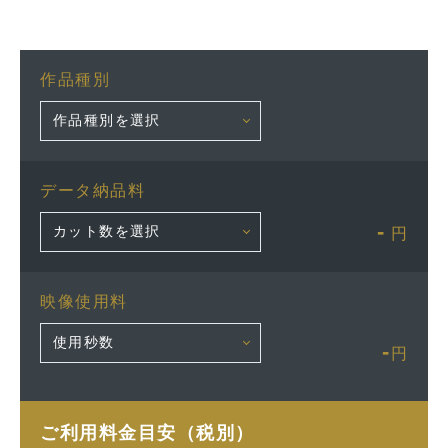
作品種別
データ納品料
-
円
映像使用料
-
円
ご利用料金目安（税別）