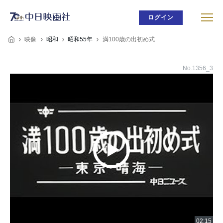
ログイン
映像
昭和
昭和55年
満100歳の出初め式
No.1356_3