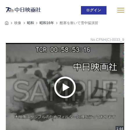
ログイン
映像
昭和
昭和16年
酷寒を衝いて雪中猛演習
No.CFNH(C)-0033_9