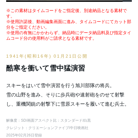
※この素材はタイムコードをご指定後、別途納品となる素材で
す。
※使用許諾後、動画編集画面に進み、タイムコードにてカット部
分をご指定ください。
※使用の有無にかかわらず、納品時にデータ納品料及び指定タイ
ムコード分の使用料がご請求となる素材です。
1941年(昭和16年) 01月21日公開
酷寒を衝いて雪中猛演習
スキーをはいて雪中演習を行う旭川部隊の将兵。
雪の山野を進み、そりに歩兵砲や速射砲をのせて射撃
し、重機関銃の射撃下に雪原スキーを履いて進む兵士。
解像度：SD
/画面アスペクト比：スタンダード
/白黒
クレジット：クリエーションファイブ/中日映画社
2025年02月26日登録