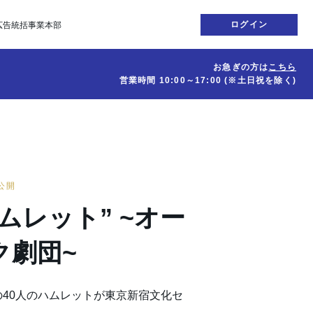
ログイン
広告統括事業本部
お急ぎの方は
こちら
営業時間
10:00～17:00
(※土日祝を除く)
日公開
ムレット” ~オー
ク劇団~
40人のハムレットが東京新宿文化セ