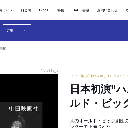
用ガイド
料金表
Global
特集
DVD / 書籍
お問い合わせ
詳細
劇団~
No.1345_1
1979年(昭和54年) 10月26
日本初演”ハ
ルド・ビッ
英のオールド・ビック劇団の
ンターで上演された。