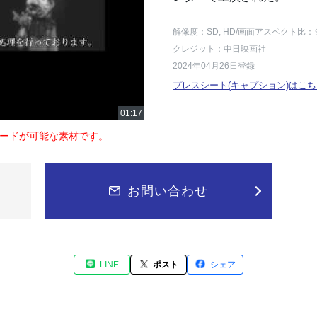
解像度：SD, HD
/画面アスペクト比：
クレジット：中日映画社
2024年04月26日登録
プレスシート(キャプション)はこち
ードが可能な素材です。
お問い合わせ
LINE
ポスト
シェア