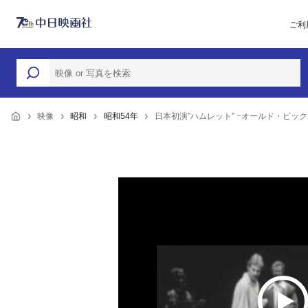
ご利
映像
昭和
昭和54年
日本初演”ハムレット” ~オールド・ビック