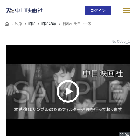
ログイン
映像
昭和
昭和48年
新春の天皇ご一家
No.0990_1