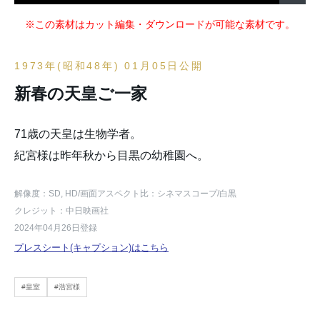
※この素材はカット編集・ダウンロードが可能な素材です。
1973年(昭和48年) 01月05日公開
新春の天皇ご一家
71歳の天皇は生物学者。
紀宮様は昨年秋から目黒の幼稚園へ。
解像度：SD, HD
/画面アスペクト比：シネマスコープ
/白黒
クレジット：中日映画社
2024年04月26日登録
プレスシート(キャプション)はこちら
#皇室
#浩宮様