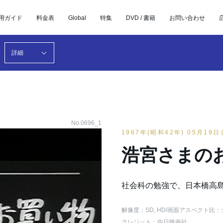
用ガイド
料金表
Global
特集
DVD / 書籍
お問い合わせ
詳細
No.0696_1
1967年(昭和42年) 05月19
浩宮さまの
社会科の勉強で、日本橋高
解像度：SD, HD
/画面アスペクト比：
クレジット：中日映画社