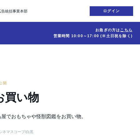
ログイン
広告統括事業本部
お急ぎの方は
こちら
営業時間
10:00～17:00
(※土日祝を除く)
日公開
お買い物
島屋でおもちゃや怪獣図鑑をお買い物。
シネマスコープ
/白黒