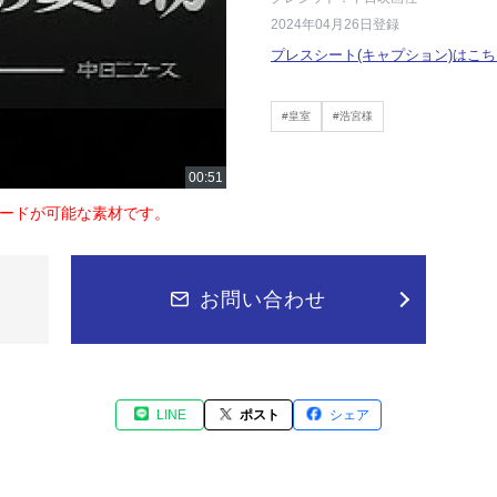
2024年04月26日登録
プレスシート(キャプション)はこち
#皇室
#浩宮様
ードが可能な素材です。
お問い合わせ
LINE
ポスト
シェア