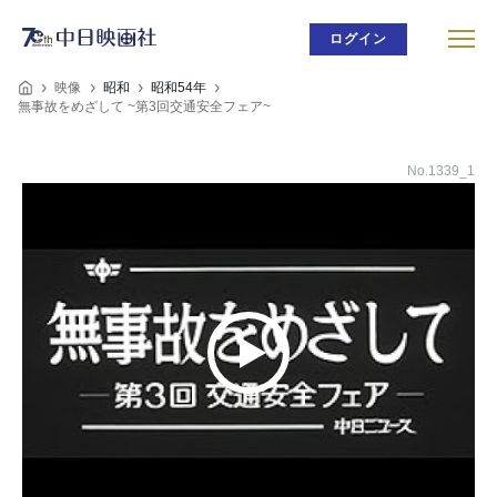
ログイン
映像
昭和
昭和54年
無事故をめざして ~第3回交通安全フェア~
No.1339_1