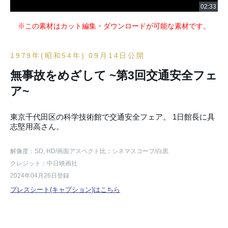
※この素材はカット編集・ダウンロードが可能な素材です。
1979年(昭和54年) 09月14日公開
無事故をめざして ~第3回交通安全フェ
ア~
東京千代田区の科学技術館で交通安全フェア。 1日館長に具
志堅用高さん。
解像度：SD, HD
/画面アスペクト比：シネマスコープ
/白黒
クレジット：中日映画社
2024年04月26日登録
プレスシート(キャプション)はこちら