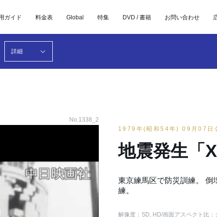
用ガイド
料金表
Global
特集
DVD / 書籍
お問い合わせ
詳細
No.1338_2
1979年(昭和54年) 09月07
地震発生「
東京練馬区で防災訓練。 倒
練。
解像度：SD, HD
/画面アスペクト比：