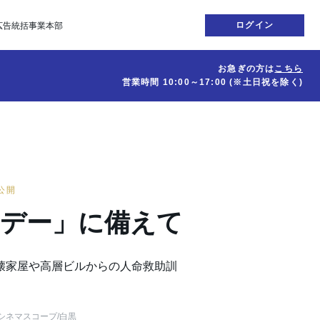
ログイン
広告統括事業本部
お急ぎの方は
こちら
営業時間
10:00～17:00
(※土日祝を除く)
日公開
Xデー」に備えて
壊家屋や高層ビルからの人命救助訓
シネマスコープ
/白黒