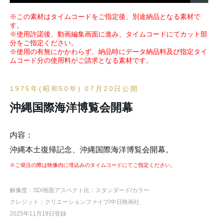
※この素材はタイムコードをご指定後、別途納品となる素材で
す。
※使用許諾後、動画編集画面に進み、タイムコードにてカット部
分をご指定ください。
※使用の有無にかかわらず、納品時にデータ納品料及び指定タイ
ムコード分の使用料がご請求となる素材です。
1975年(昭和50年) 07月20日公開
沖縄国際海洋博覧会開幕
内容：
沖縄本土復帰記念、沖縄国際海洋博覧会開幕。
※ご発注の際は映像内に埋込みのタイムコードにてご指定ください。
解像度：SD
/画面アスペクト比：スタンダード
/カラー
クレジット：クリエーションファイブ/中日映画社
2025年11月19日登録