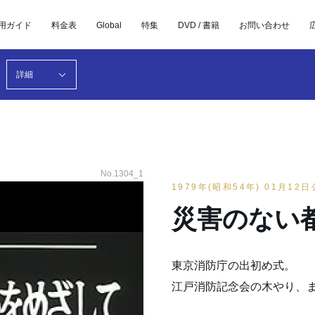
用ガイド
料金表
Global
特集
DVD / 書籍
お問い合わせ
詳細
No.1304_1
1979年(昭和54年) 01月12
災害のない
東京消防庁の出初め式。
江戸消防記念会の木やり、