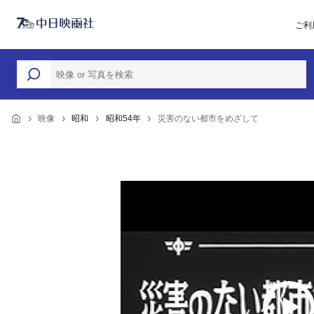
ご利
映像
昭和
昭和54年
災害のない都市をめざして