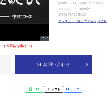
解像度：SD, HD
/画面アスペクト比：
クレジット：中日映画社
2024年04月26日登録
プレスシート(キャプション)はこち
ードが可能な素材です。
お問い合わせ
LINE
ポスト
シェア