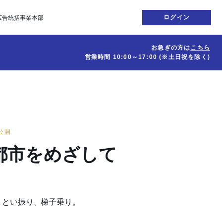
ログイン
広告統括事業本部
お急ぎの方は
こちら
営業時間
10:00～17:00
(※土日祝を除く)
日公開
都市をめざして
まとい振り
梯子乗り。
、