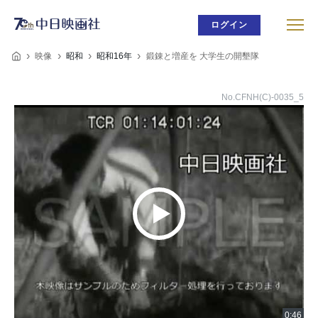
ログイン
映像
昭和
昭和16年
鍛錬と増産を 大学生の開墾隊
No.CFNH(C)-0035_5