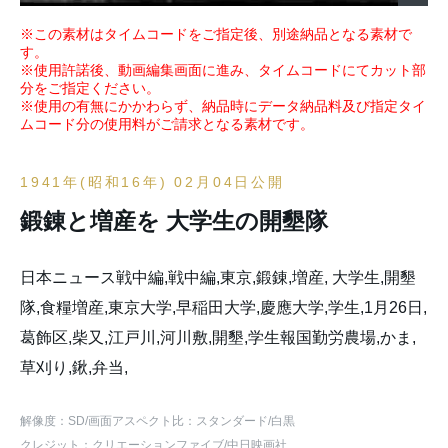
※この素材はタイムコードをご指定後、別途納品となる素材で
す。
※使用許諾後、動画編集画面に進み、タイムコードにてカット部
分をご指定ください。
※使用の有無にかかわらず、納品時にデータ納品料及び指定タイ
ムコード分の使用料がご請求となる素材です。
1941年(昭和16年) 02月04日公開
鍛錬と増産を 大学生の開墾隊
日本ニュース戦中編,戦中編,東京,鍛錬,増産, 大学生,開墾
隊,食糧増産,東京大学,早稲田大学,慶應大学,学生,1月26日,
葛飾区,柴又,江戸川,河川敷,開墾,学生報国勤労農場,かま,
草刈り,鍬,弁当,
解像度：SD
/画面アスペクト比：スタンダード
/白黒
クレジット：クリエーションファイブ/中日映画社