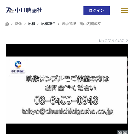
ログイン
映像
昭和
昭和29年
選挙管理 鳩山内閣成立
No.CFAN-0487_2