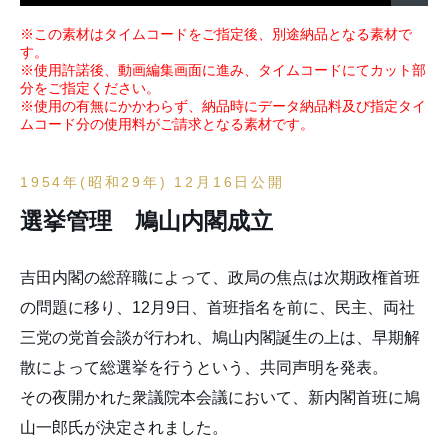
※この素材はタイムコードをご指定後、別途納品となる素材で
す。
※使用許諾後、動画編集画面に進み、タイムコードにてカット部
分をご指定ください。
※使用の有無にかかわらず、納品時にデータ納品料及び指定タイ
ムコード分の使用料がご請求となる素材です。
1954年(昭和29年) 12月16日公開
選挙管理 鳩山内閣成立
吉田内閣の総辞職によって、政局の焦点は次期政権首班
の問題に移り、12月9日、首班指名を前に、民主、両社
三党の党首会談が行われ、鳩山内閣誕生の上は、早期解
散によって総選挙を行うという、共同声明を発表。
その夜開かれた衆議院本会議において、新内閣首班に鳩
山一郎氏が決定されました。