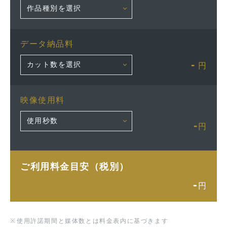
データ納品料
-
円
映像使用料
-
円
ご利用料金目安（税別）
-
円
※
使用許諾期間と媒体数とは料金表内に基づきます