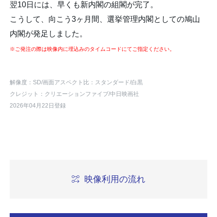
翌10日には、早くも新内閣の組閣が完了。
こうして、向こう3ヶ月間、選挙管理内閣としての鳩山
内閣が発足しました。
※ご発注の際は映像内に埋込みのタイムコードにてご指定ください。
解像度：SD
/画面アスペクト比：スタンダード
/白黒
クレジット：クリエーションファイブ/中日映画社
2026年04月22日登録
映像利用の流れ