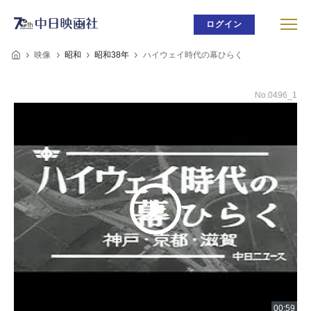
ログイン
映像
昭和
昭和38年
ハイウェイ時代の幕ひらく
No.0496_1