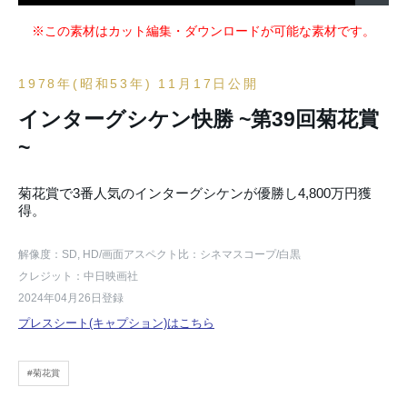
※この素材はカット編集・ダウンロードが可能な素材です。
1978年(昭和53年) 11月17日公開
インターグシケン快勝 ~第39回菊花賞
~
菊花賞で3番人気のインターグシケンが優勝し4,800万円獲
得。
解像度：SD, HD
/画面アスペクト比：シネマスコープ
/白黒
クレジット：中日映画社
2024年04月26日登録
プレスシート(キャプション)はこちら
#菊花賞