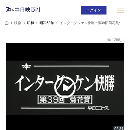
ログイン
映像
昭和
昭和53年
インターグシケン快勝 ~第39回菊花賞~
No.1296_1