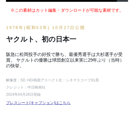
※この素材はカット編集・ダウンロードが可能な素材です。
1978年(昭和53年) 10月27日公開
ヤクルト、初の日本一
阪急に松岡投手の好投で勝ち、最優秀選手は大杉選手が受
賞。 ヤクルトの優勝は球団創立以来実に29年ぶり（当時）
の快挙。
解像度：SD, HD
/画面アスペクト比：シネマスコープ
/白黒
クレジット：中日映画社
2024年04月26日登録
プレスシート(キャプション)はこちら