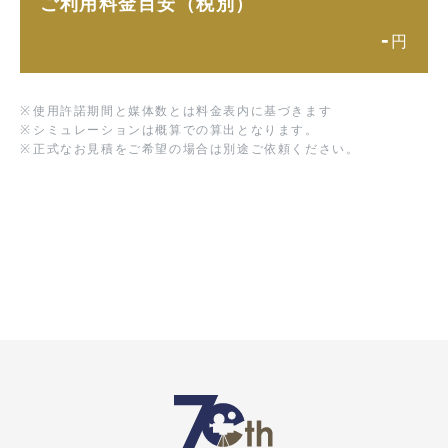
ご利用料金目安（税別）
-
円
※
使用許諾期間と媒体数とは料金表内に基づきます
※
シミュレーションは概算での算出となります。
※
正式なお見積をご希望の場合は別途ご依頼ください。