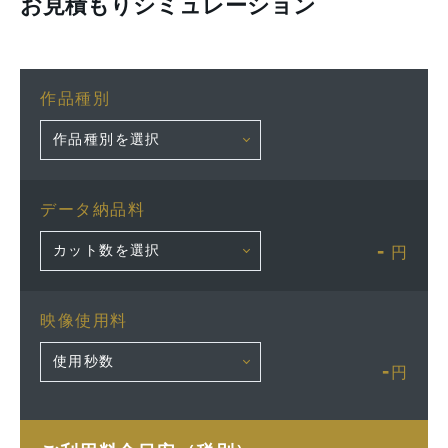
お見積もりシミュレーション
作品種別
データ納品料
-
円
映像使用料
-
円