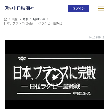
ログイン
映像
昭和
昭和53年
日本、フランスに完敗 ~日仏ラグビー最終戦~
No.1289_2