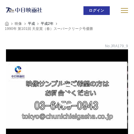
ログイン
映像
平成
平成2年
1990年 第101回 天皇賞（春）スーパークリーク号優勝
No.JRA179_9