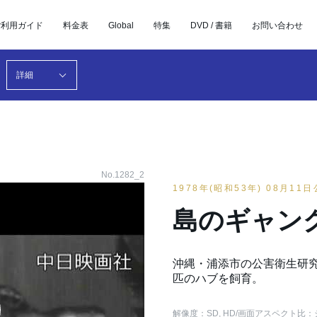
ご利用ガイド
料金表
Global
特集
DVD / 書籍
お問い合わせ
詳細
No.1282_2
1978年(昭和53年) 08月11
島のギャン
沖縄・浦添市の公害衛生研究
匹のハブを飼育。
解像度：SD, HD
/画面アスペクト比：