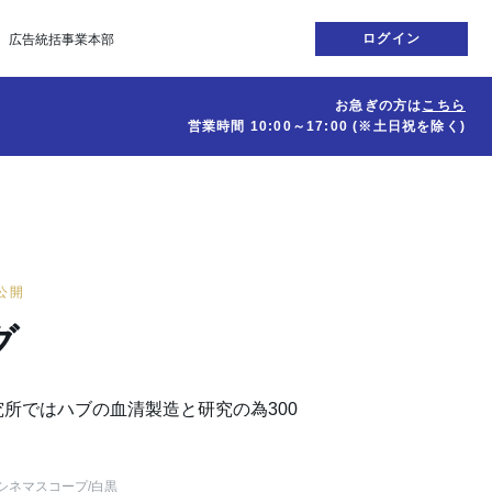
ログイン
広告統括事業本部
お急ぎの方は
こちら
営業時間
10:00～17:00
(※土日祝を除く)
日公開
グ
所ではハブの血清製造と研究の為300
シネマスコープ
/白黒