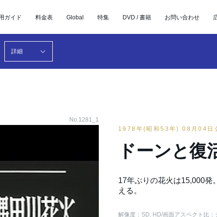
用ガイド
料金表
Global
特集
DVD / 書籍
お問い合わせ
詳細
No.1281_1
1978年(昭和53年) 08月04
ドーンと復
17年ぶりの花火は15,00
える。
解像度：SD, HD
/画面アスペクト比：