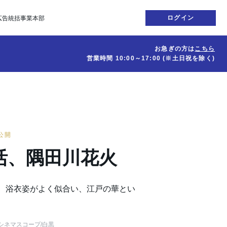
ログイン
広告統括事業本部
お急ぎの方は
こちら
営業時間
10:00～17:00
(※土日祝を除く)
日公開
活、隅田川花火
0発。 浴衣姿がよく似合い、江戸の華とい
シネマスコープ
/白黒