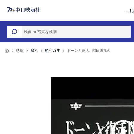
ご利
映像
昭和
昭和53年
ドーンと復活、隅田川花火