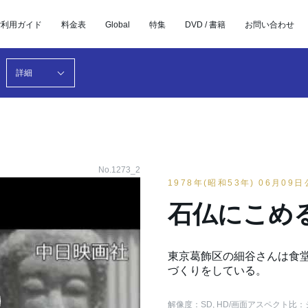
ご利用ガイド
料金表
Global
特集
DVD / 書籍
お問い合わせ
詳細
No.1273_2
1978年(昭和53年) 06月09
石仏にこめ
東京葛飾区の細谷さんは食
づくりをしている。
解像度：SD, HD
/画面アスペクト比：