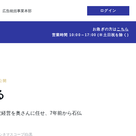
ログイン
広告統括事業本部
お急ぎの方は
こちら
営業時間
10:00～17:00
(※土日祝を除く)
日公開
る
堂経営を奥さんに任せ、7年前から石仏
シネマスコープ
/白黒