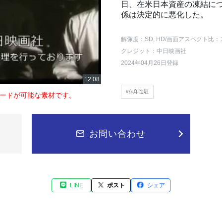
日、在米日本資産の凍結に
係は決定的に悪化した。
解像度：SD, HD
/画面アスペクト比：
クレジット：中日映画社
2024年04月26日登録
#仏印進駐
ードが可能な素材です。
お問い合わせ
LINE
ポスト
シェア