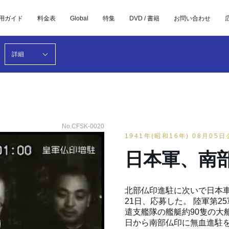
用ガイド
料金表
Global
特集
DVD / 書籍
お問い合わせ
詳細
No.CFSK-0020
1941年(昭和16年) 08月05
日本軍、南
北部仏印進駐に次いで日本
21日、応募した。 陸軍第2
遣支艦隊の艦艇約90隻の大
日から南部仏印に無血進駐を