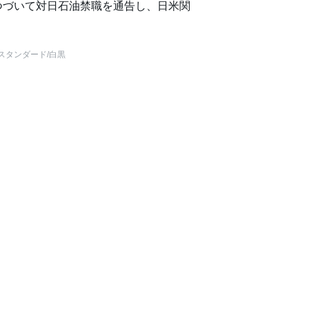
つづいて対日石油禁職を通告し、日米関
スタンダード
/白黒