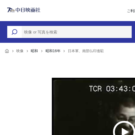
ご利
映像
昭和
昭和16年
日本軍、南部仏印進駐