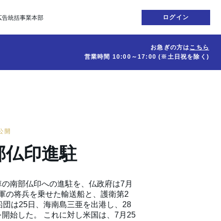
ログイン
広告統括事業本部
お急ぎの方は
こちら
営業時間
10:00～17:00
(※土日祝を除く)
日公開
部仏印進駐
車の南部仏印への進駐を、仏政府は7月
5軍の将兵を乗せた輸送船と、護衛第2
船団は25日、海南島三亜を出港し、28
開始した。 これに対し米国は、7月25