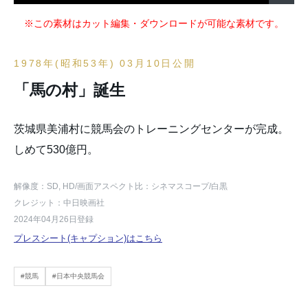
※この素材はカット編集・ダウンロードが可能な素材です。
1978年(昭和53年) 03月10日公開
「馬の村」誕生
茨城県美浦村に競馬会のトレーニングセンターが完成。
しめて530億円。
解像度：SD, HD
/画面アスペクト比：シネマスコープ
/白黒
クレジット：中日映画社
2024年04月26日登録
プレスシート(キャプション)はこちら
#競馬
#日本中央競馬会