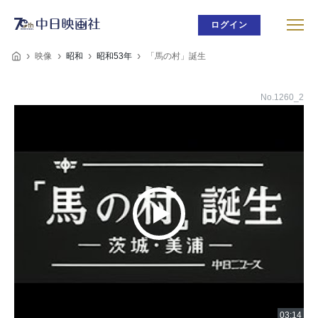
ログイン
映像
昭和
昭和53年
「馬の村」誕生
No.1260_2