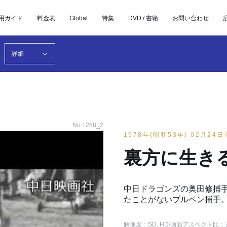
用ガイド
料金表
Global
特集
DVD / 書籍
お問い合わせ
詳細
No.1258_2
1978年(昭和53年) 02月24
裏方に生き
中日ドラゴンズの奥田修捕
たことがないブルペン捕手
解像度：SD, HD
/画面アスペクト比：