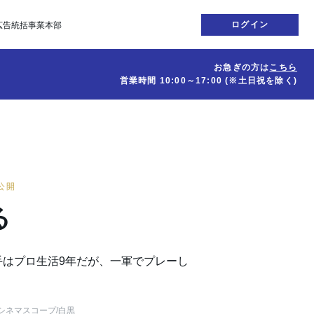
ログイン
広告統括事業本部
お急ぎの方は
こちら
営業時間
10:00～17:00
(※土日祝を除く)
日公開
る
手はプロ生活9年だが、一軍でプレーし
。
シネマスコープ
/白黒