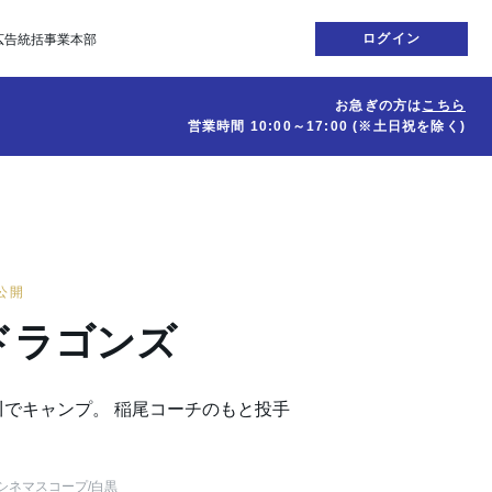
ログイン
広告統括事業本部
お急ぎの方は
こちら
営業時間
10:00～17:00
(※土日祝を除く)
日公開
ドラゴンズ
でキャンプ。 稲尾コーチのもと投手
シネマスコープ
/白黒