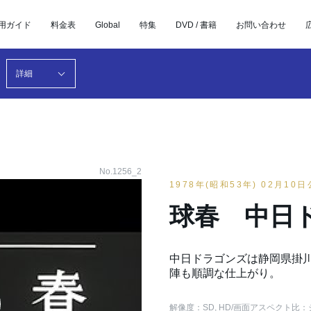
用ガイド
料金表
Global
特集
DVD / 書籍
お問い合わせ
詳細
No.1256_2
1978年(昭和53年) 02月10
球春 中日
中日ドラゴンズは静岡県掛川
陣も順調な仕上がり。
解像度：SD, HD
/画面アスペクト比：