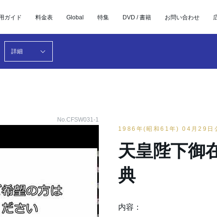
用ガイド
料金表
Global
特集
DVD / 書籍
お問い合わせ
詳細
No.CFSW031-1
1986年(昭和61年) 04月29
天皇陛下御
典
内容：