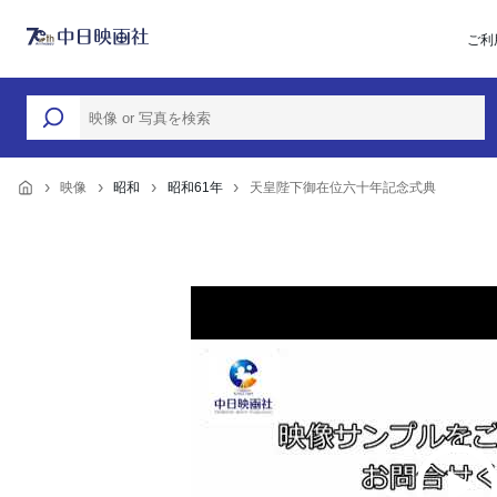
ご利
映像
昭和
昭和61年
天皇陛下御在位六十年記念式典