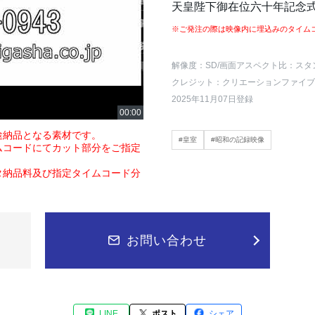
天皇陛下御在位六十年記念
※ご発注の際は映像内に埋込みのタイム
解像度：SD
/画面アスペクト比：スタ
クレジット：クリエーションファイブ
2025年11月07日登録
途納品となる素材です。
#皇室
#昭和の記録映像
ムコードにてカット部分をご指定
タ納品料及び指定タイムコード分
お問い合わせ
LINE
ポスト
シェア