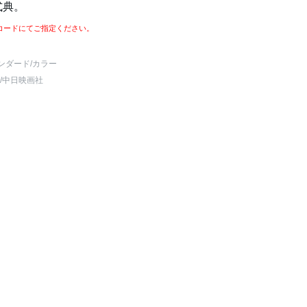
式典。
コードにてご指定ください。
ンダード
/カラー
/中日映画社