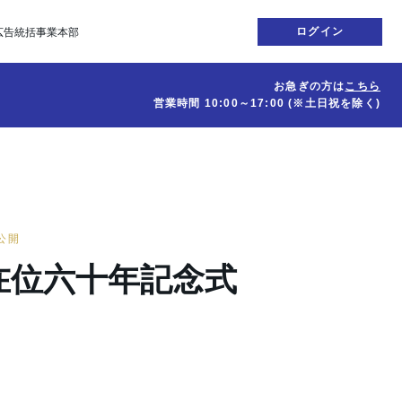
ログイン
広告統括事業本部
お急ぎの方は
こちら
営業時間
10:00～17:00
(※土日祝を除く)
日公開
在位六十年記念式