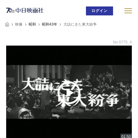
ログイン
映像
昭和
昭和43年
大詰にきた東大紛争
No.0775_4