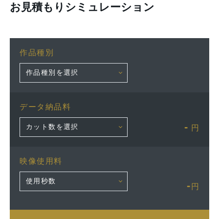
お見積もりシミュレーション
作品種別
データ納品料
-
円
映像使用料
-
円