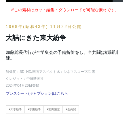
※この素材はカット編集・ダウンロードが可能な素材です。
1968年(昭和43年) 11月22日公開
大詰にきた東大紛争
加藤総長代行が全学集会の予備折衝をし、全共闘は戦闘訓
練。
解像度：SD, HD
/画面アスペクト比：シネマスコープ
/白黒
クレジット：中日映画社
2024年04月26日登録
プレスシート(キャプション)はこちら
#大学紛争
#学園紛争
#安田講堂
#全共闘