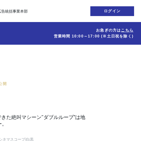
ログイン
広告統括事業本部
お急ぎの方は
こちら
営業時間
10:00～17:00
(※土日祝を除く)
日公開
きた絶叫マシーン"ダブルループ”は地
ー。
シネマスコープ
/白黒