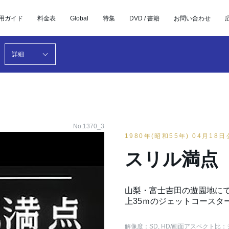
用ガイド
料金表
Global
特集
DVD / 書籍
お問い合わせ
詳細
No.1370_3
1980年(昭和55年) 04月18
スリル満点
山梨・富士吉田の遊園地にで
上35ｍのジェットコースタ
解像度：SD, HD
/画面アスペクト比：