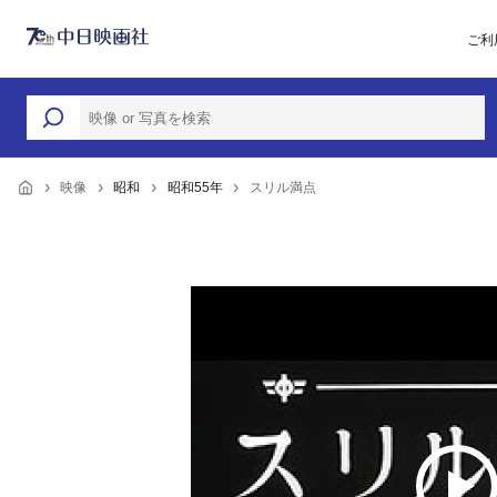
ご利
映像
昭和
昭和55年
スリル満点