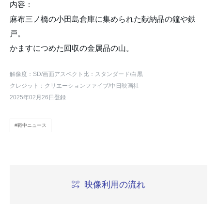
内容：
麻布三ノ橋の小田島倉庫に集められた献納品の鐘や鉄
戸。
かますにつめた回収の金属品の山。
解像度：SD
/画面アスペクト比：スタンダード
/白黒
クレジット：クリエーションファイブ/中日映画社
2025年02月26日登録
#戦中ニュース
映像利用の流れ