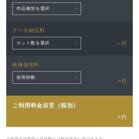
データ納品料
-
円
映像使用料
-
円
ご利用料金目安（税別）
-
円
※
使用許諾期間と媒体数とは料金表内に基づきます