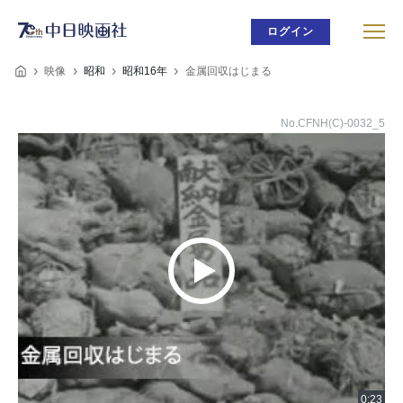
ログイン
映像
昭和
昭和16年
金属回収はじまる
No.CFNH(C)-0032_5