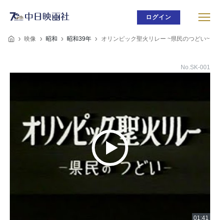
ログイン
映像
昭和
昭和39年
オリンピック聖火リレー ~県民のつどい~
No.SK-001