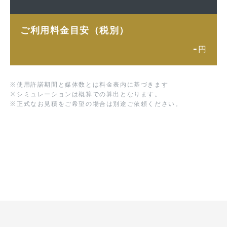
ご利用料金目安（税別）
-
円
※
使用許諾期間と媒体数とは料金表内に基づきます
※
シミュレーションは概算での算出となります。
※
正式なお見積をご希望の場合は別途ご依頼ください。