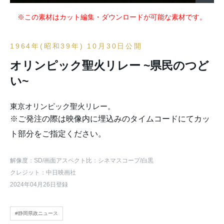
※この素材はカット編集・ダウンロードが可能な素材です。
1964年(昭和39年) 10月30日公開
オリンピック聖火リレー ~県民のつど
い~
東京オリンピック聖火リレー。
※ご発注の際は映像内に埋込みのタイムコードにてカッ
ト部分をご指定ください。
解像度：SD
/画面アスペクト比：シネマスコープ
/白黒
クレジット：中日映画社
2024年04月26日登録
#静岡県政ニュース