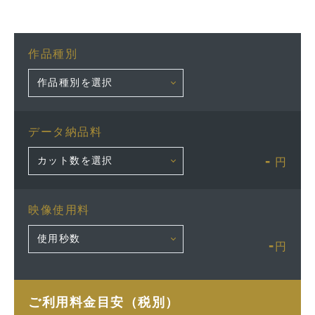
作品種別
データ納品料
-
円
映像使用料
-
円
ご利用料金目安（税別）