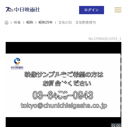
ログイン
映像
昭和
昭和25年
文化の日 文化勲章授与
No.CFNH(G)-0253_1