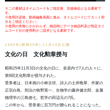
※この素材はタイムコードをご指定後、別途納品となる素材で
す。
※使用許諾後、動画編集画面に進み、タイムコードにてカット部
分をご指定ください。
※使用の有無にかかわらず、納品時にデータ納品料及び指定タイ
ムコード分の使用料がご請求となる素材です。
1950年(昭和25年) 11月14日公開
文化の日 文化勲章授与
昭和25年11月3日の文化の日に、皇居内で7人の人々に、
第9回文化勲章が授与された。
受章者は、日本画の小林古径、詩人の土井晩翠、作家の
正宗白鳥、刑法の牧野英一、生物学の藤井健次郎、金属
物理学の三島徳七、哲学の田辺元の7氏。
この年から、受章者に百万円が贈られることになった。