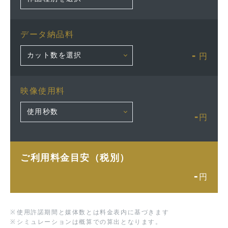
データ納品料
-
円
映像使用料
-
円
ご利用料金目安（税別）
-
円
※
使用許諾期間と媒体数とは料金表内に基づきます
※
シミュレーションは概算での算出となります。