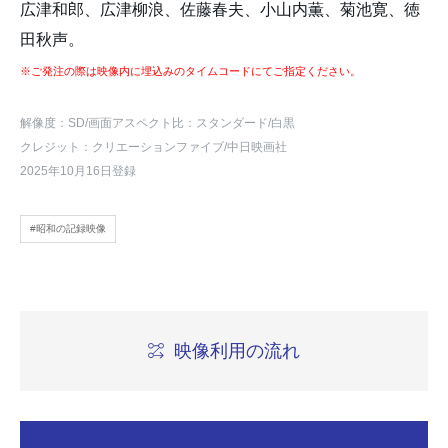
広津和郎、広津柳浪、佐藤春夫、小山内薫、菊池寛、徳
田秋声。
※ご発注の際は映像内に埋込みのタイムコードにてご指定ください。
解像度：SD
/画面アスペクト比：スタンダード
/白黒
クレジット：クリエーションファイブ/中日映画社
2025年10月16日登録
#昭和の記録映像
映像利用の流れ