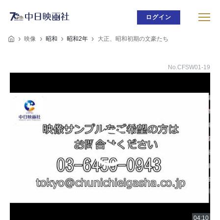
ログイン
映像
昭和
昭和2年
大正、昭和初期の文豪たち
No.CFSW01-19