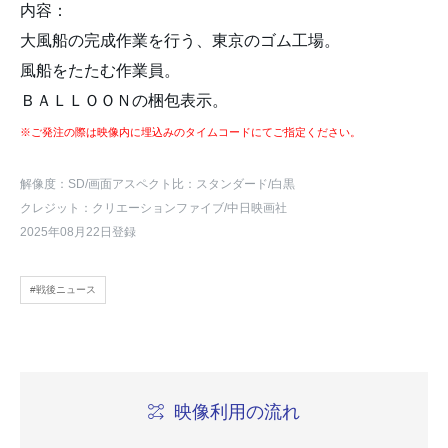
内容：
大風船の完成作業を行う、東京のゴム工場。
風船をたたむ作業員。
ＢＡＬＬＯＯＮの梱包表示。
※ご発注の際は映像内に埋込みのタイムコードにてご指定ください。
解像度：SD
/画面アスペクト比：スタンダード
/白黒
クレジット：クリエーションファイブ/中日映画社
2025年08月22日登録
#戦後ニュース
映像利用の流れ