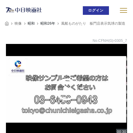
ログイン
映像
昭和
昭和26年
風船ものがたり 板門店表示気球の製造
No.CFNH(G)-0305_7