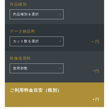
作品種別
データ納品料
-
円
映像使用料
-
円
ご利用料金目安（税別）
-
円