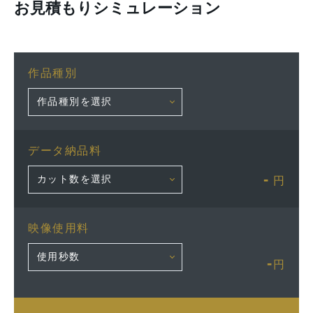
お見積もりシミュレーション
作品種別
データ納品料
-
円
映像使用料
-
円