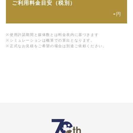
ご利用料金目安（税別）
-
円
※
使用許諾期間と媒体数とは料金表内に基づきます
※
シミュレーションは概算での算出となります。
※
正式なお見積をご希望の場合は別途ご依頼ください。