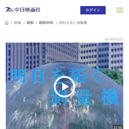
ログイン
映像
昭和
昭和55年
明日を拓く測量機
No.IM-0520