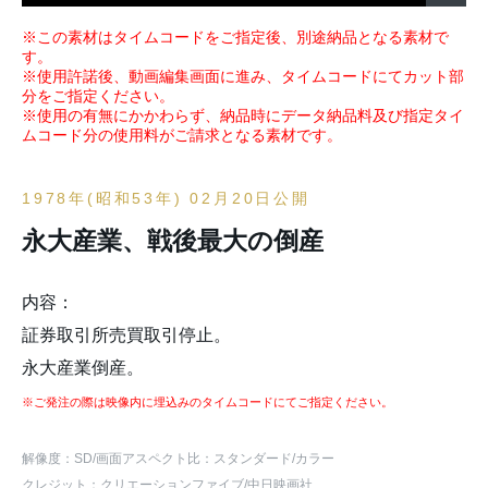
※この素材はタイムコードをご指定後、別途納品となる素材で
す。
※使用許諾後、動画編集画面に進み、タイムコードにてカット部
分をご指定ください。
※使用の有無にかかわらず、納品時にデータ納品料及び指定タイ
ムコード分の使用料がご請求となる素材です。
1978年(昭和53年) 02月20日公開
永大産業、戦後最大の倒産
内容：
証券取引所売買取引停止。
永大産業倒産。
※ご発注の際は映像内に埋込みのタイムコードにてご指定ください。
解像度：SD
/画面アスペクト比：スタンダード
/カラー
クレジット：クリエーションファイブ/中日映画社