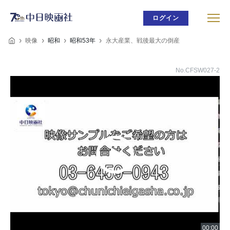
ログイン
映像
昭和
昭和53年
永大産業、戦後最大の倒産
No.CFSW027-2