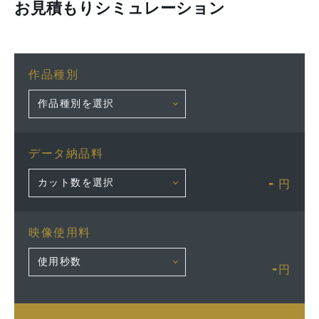
お見積もりシミュレーション
作品種別
データ納品料
-
円
映像使用料
-
円