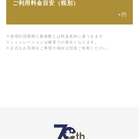
ご利用料金目安（税別）
-
円
※
使用許諾期間と媒体数とは料金表内に基づきます
※
シミュレーションは概算での算出となります。
※
正式なお見積をご希望の場合は別途ご依頼ください。