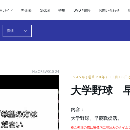
用ガイド
料金表
Global
特集
DVD / 書籍
お問い合わせ
詳細
No.CFSW010-24
1945年(昭和20年) 11月18
大学野球 
内容：
大学野球、早慶戦復活。
※ご発注の際は映像内に埋込みのタイム