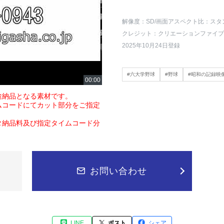
解像度：SD
/画面アスペクト比：スタ
クレジット：クリエーションファイブ
2025年10月24日登録
#六大学野球
#野球
#昭和の記録映
途納品となる素材です。
ムコードにてカット部分をご指定
タ納品料及び指定タイムコード分
お問い合わせ
LINE
ポスト
シェア