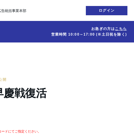
ログイン
広告統括事業本部
お急ぎの方は
こちら
営業時間
10:00～17:00
(※土日祝を除く)
日公開
早慶戦復活
コードにてご指定ください。