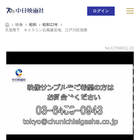
ログイン
映像
昭和
昭和22年
天皇陛下 キャスリン台風被災地、江戸川区視察
No.CFSW011-33