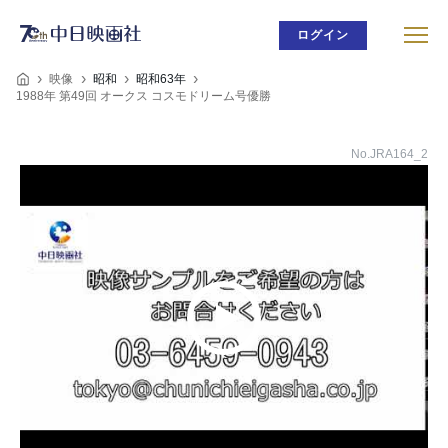
ログイン
映像
昭和
昭和63年
1988年 第49回 オークス コスモドリーム号優勝
No.JRA164_2