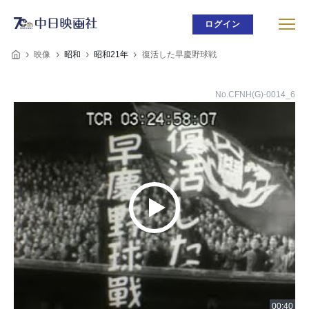
ログイン
映像
昭和
昭和21年
復活した早慶野球戦
No.CFNH(G)-0014_6