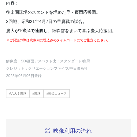
内容：
後楽園球場のスタンドを埋めた早・慶両応援団。
2回戦、昭和21年4月7日の早慶戦の試合。
慶大が10対4で連勝し、紙吹雪をまいて喜ぶ慶大応援団。
※ご発注の際は映像内に埋込みのタイムコードにてご指定ください。
解像度：SD
/画面アスペクト比：スタンダード
/白黒
クレジット：クリエーションファイブ/中日映画社
2025年06月06日登録
#六大学野球
#野球
#戦後ニュース
映像利用の流れ