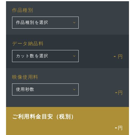
作品種別
データ納品料
-
円
映像使用料
-
円
ご利用料金目安（税別）
-
円