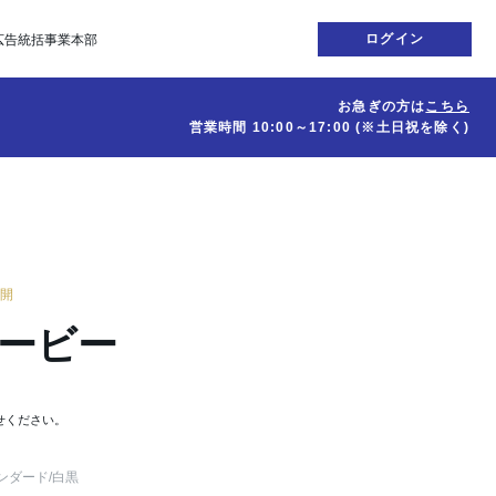
ログイン
広告統括事業本部
お急ぎの方は
こちら
営業時間
10:00～17:00
(※土日祝を除く)
公開
ダービー
せください。
ンダード
/白黒