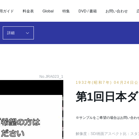
用ガイド
料金表
Global
特集
DVD / 書籍
お問い合わせ
詳細
No.JRA023_1
1932年(昭和7年) 04月24日
第1回日本
※サンプルをご希望の場合はお問い合わ
解像度：SD
/画面アスペクト比：スタ