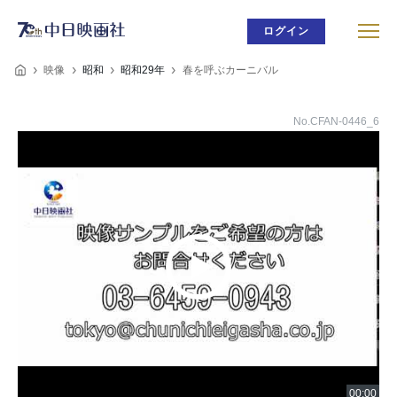
ログイン
映像
昭和
昭和29年
春を呼ぶカーニバル
No.CFAN-0446_6