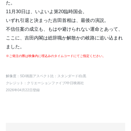
た。
11月30日は、いよいよ第20臨時国会。
いずれ引退と決まった吉田首相は、最後の演説。
不信任案の成立も、もはや避けられない運命とあって、
ここに、吉田内閣は総辞職か解散かの岐路に追い込まれ
ました。
※ご発注の際は映像内に埋込みのタイムコードにてご指定ください。
解像度：SD
/画面アスペクト比：スタンダード
/白黒
クレジット：クリエーションファイブ/中日映画社
2026年04月22日登録