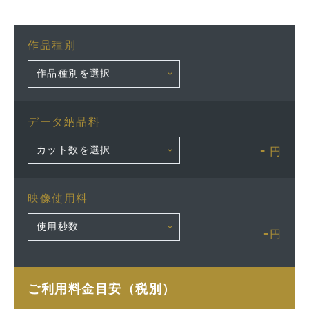
作品種別
データ納品料
-
円
映像使用料
-
円
ご利用料金目安（税別）