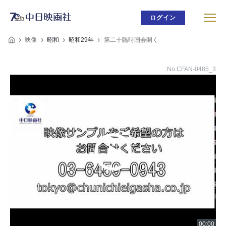
ログイン
映像
昭和
昭和29年
第二十臨時国会開く
No.CFAN-0485_3