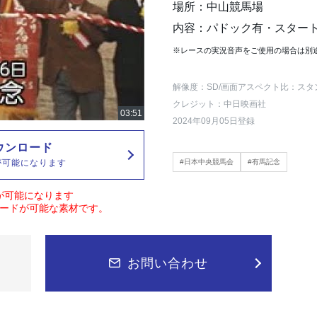
場所：中山競馬場
内容：パドック有・スター
※レースの実況音声をご使用の場合は別
解像度：SD
/画面アスペクト比：スタ
クレジット：中日映画社
2024年09月05日登録
ウンロード
が可能になります
#日本中央競馬会
#有馬記念
が可能になります
ードが可能な素材です。
お問い合わせ