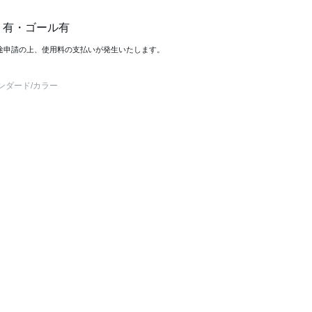
ト有・ゴール有
途申請の上、使用料の支払いが発生いたします。
ンダード
/カラー