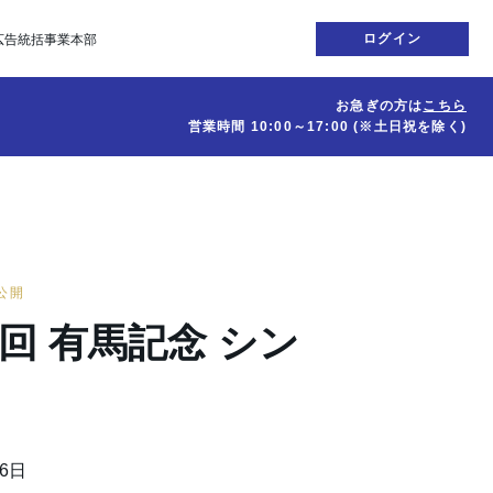
ログイン
広告統括事業本部
お急ぎの方は
こちら
営業時間
10:00～17:00
(※土日祝を除く)
日公開
10回 有馬記念 シン
26日