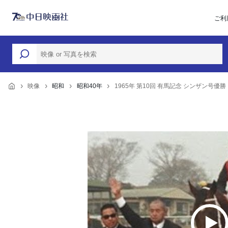
ご利
映像
昭和
昭和40年
1965年 第10回 有馬記念 シンザン号優勝