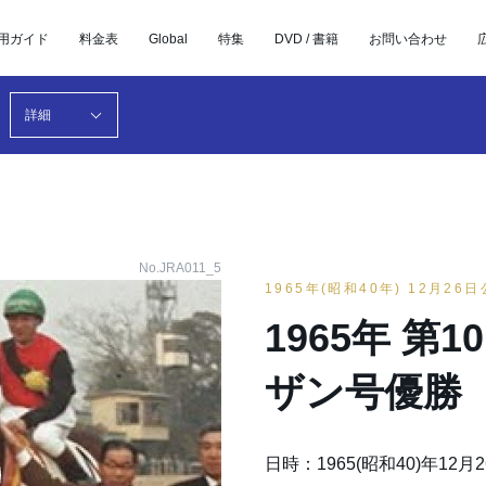
用ガイド
料金表
Global
特集
DVD / 書籍
お問い合わせ
詳細
No.JRA011_5
1965年(昭和40年) 12月26
1965年 第
ザン号優勝
日時：1965(昭和40)年12月