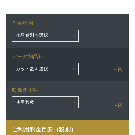
作品種別
データ納品料
-
円
映像使用料
-
円
ご利用料金目安（税別）