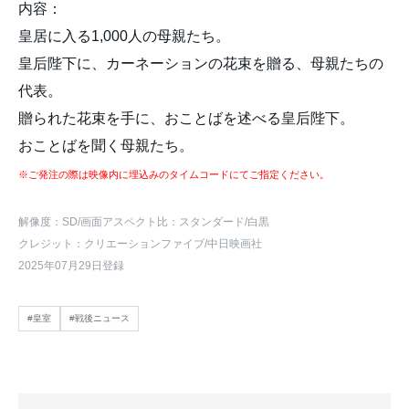
内容：
皇居に入る1,000人の母親たち。
皇后陛下に、カーネーションの花束を贈る、母親たちの
代表。
贈られた花束を手に、おことばを述べる皇后陛下。
おことばを聞く母親たち。
※ご発注の際は映像内に埋込みのタイムコードにてご指定ください。
解像度：SD
/画面アスペクト比：スタンダード
/白黒
クレジット：クリエーションファイブ/中日映画社
2025年07月29日登録
#皇室
#戦後ニュース