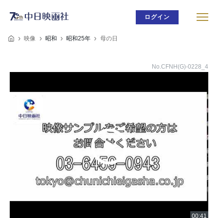
ログイン
映像
昭和
昭和25年
母の日
No.CFNH(G)-0228_4